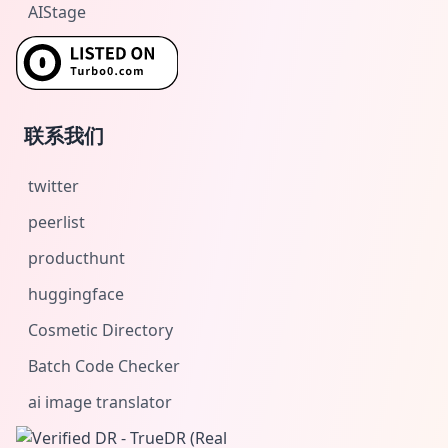
AIStage
联系我们
twitter
peerlist
producthunt
huggingface
Cosmetic Directory
Batch Code Checker
ai image translator