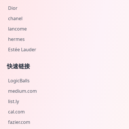
Dior
chanel
lancome
hermes
Estée Lauder
快速链接
LogicBalls
medium.com
list.ly
cal.com
fazier.com