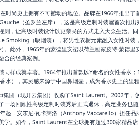
aurent在时尚史上拥有不可撼动的地位。品牌在1966年推出了
 Rive Gauche（圣罗兰左岸），这是高级定制时装屋首次
规则，让高级时装设计以更亲民的方式走入大众生活。同
Le Smoking（吸烟装），将男性衣橱元素融入女性时
号。此外，1965年的蒙德里安裙以荷兰画家皮特·蒙德
融合的经典案例。
域同样成就卓著。1964年推出首款以Y命名的女性香水；1
鸦片香水），其灵感来源于中国鼻烟壶，成为香水史上的里
cci集团（现开云集团）收购了Saint Laurent。2002
了一场回顾性高级定制时装秀后正式退休，高定业务也随之
6年起，安东尼·瓦卡莱洛（Anthony Vaccarello）
学。如今，Saint Laurent在全球拥有超过300家精