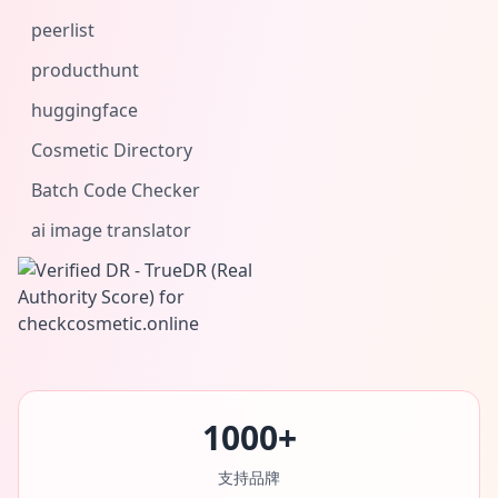
peerlist
producthunt
huggingface
Cosmetic Directory
Batch Code Checker
ai image translator
1000+
支持品牌