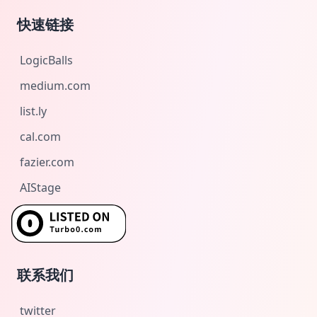
快速链接
LogicBalls
medium.com
list.ly
cal.com
fazier.com
AIStage
联系我们
twitter