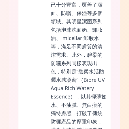
已十分豐富，覆蓋了潔
面、防曬、保溼等多個
領域。其明星潔面系列
包括泡沫洗面奶、卸妝
油、 micellar 卸妝水
等，滿足不同膚質的清
潔需求。此外，碧柔的
防曬系列同樣表現出
色，特別是“碧柔水活防
曬水感凝蜜”（Biore UV
Aqua Rich Watery
Essence），以其輕薄如
水、不油膩、無白痕的
獨特膚感，打破了傳統
防曬產品的厚重印象，