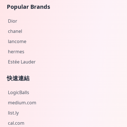
Popular Brands
Dior
chanel
lancome
hermes
Estée Lauder
快速連結
LogicBalls
medium.com
list.ly
cal.com