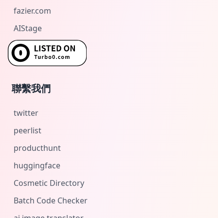
fazier.com
AIStage
聯繫我們
twitter
peerlist
producthunt
huggingface
Cosmetic Directory
Batch Code Checker