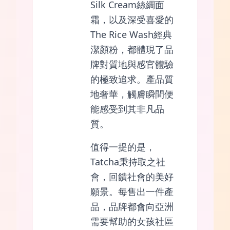
Silk Cream絲綢面
霜，以及深受喜愛的
The Rice Wash經典
潔顏粉，都體現了品
牌對質地與感官體驗
的極致追求。產品質
地奢華，觸膚瞬間便
能感受到其非凡品
質。
值得一提的是，
Tatcha秉持取之社
會，回饋社會的美好
願景。每售出一件產
品，品牌都會向亞洲
需要幫助的女孩社區