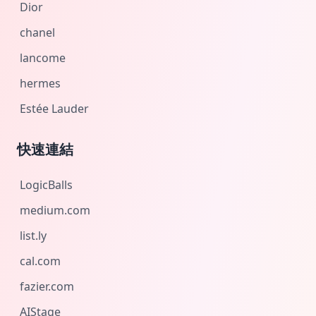
Dior
chanel
lancome
hermes
Estée Lauder
快速連結
LogicBalls
medium.com
list.ly
cal.com
fazier.com
AIStage