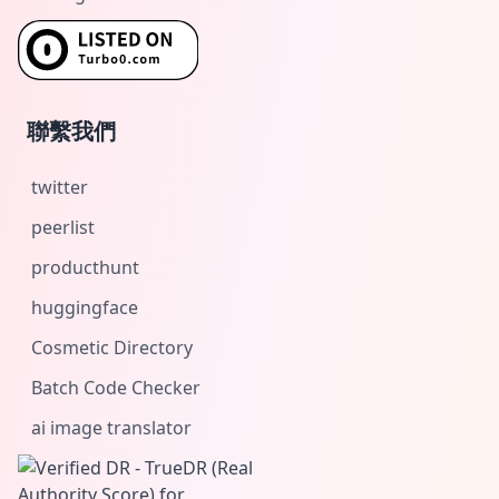
聯繫我們
twitter
peerlist
producthunt
huggingface
Cosmetic Directory
Batch Code Checker
ai image translator