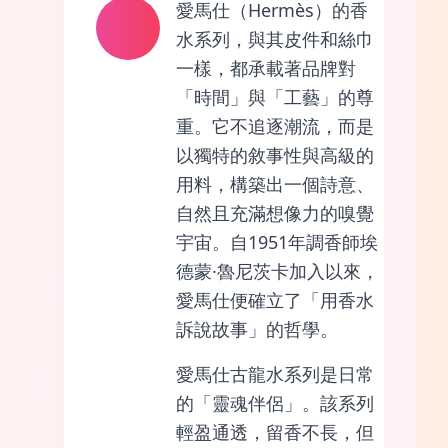
愛馬仕（Hermès）的香
水系列，與其皮件和絲巾
一樣，都承載著品牌對
「時間」與「工藝」的尊
重。它不追逐潮流，而是
以獨特的敘事性與高級的
用料，構築出一個詩意、
自然且充滿想像力的嗅覺
宇宙。自1951年調香師埃
德蒙·魯尼茨卡加入以來，
愛馬仕便確立了「用香水
訴說故事」的哲學。
愛馬仕古龍水系列是日常
的「靈魂伴侶」。該系列
輕盈通透，留香不長，但