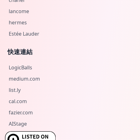
chanel
lancome
hermes
Estée Lauder
快速連結
LogicBalls
medium.com
list.ly
cal.com
fazier.com
AIStage