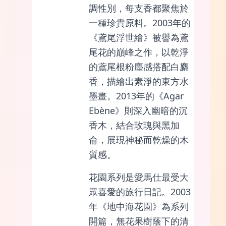
調性別，每支香都聚焦於
一種珍貴原料。2003年的
《鳶尾浮世繪》被譽為鳶
尾花的巔峰之作，以乾淨
的鳶尾根粉塵感搭配白麝
香，描繪出素淨的東方水
墨畫。2013年的《Agar
Ebène》則深入幽暗的沉
香木，結合玫瑰與黑加
侖，展現神秘而乾燥的木
質感。
花園系列是愛馬仕最受大
眾喜愛的旅行日記。2003
年《地中海花園》為系列
開篇，無花果樹蔭下的清