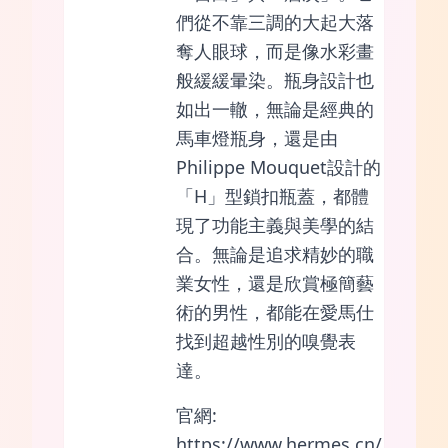
們從不靠三調的大起大落
奪人眼球，而是像水彩畫
般緩緩暈染。瓶身設計也
如出一轍，無論是經典的
馬車燈瓶身，還是由
Philippe Mouquet設計的
「H」型鎖扣瓶蓋，都體
現了功能主義與美學的結
合。無論是追求精妙的職
業女性，還是欣賞極簡藝
術的男性，都能在愛馬仕
找到超越性別的嗅覺表
達。
官網:
https://www.hermes.cn/