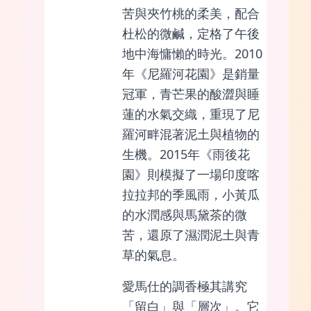
苦與夾竹桃的柔美，配合
杜松的微鹹，定格了午後
地中海慵懶的時光。2010
年《尼羅河花園》是銷量
冠軍，青芒果的酸澀與睡
蓮的水氣交織，重現了尼
羅河畔混著泥土與植物的
生機。2015年《雨後花
園》則模擬了一場印度喀
拉拉邦的季風雨，小黃瓜
的水潤感與馬黛茶的微
苦，還原了濕潤泥土與青
草的氣息。
愛馬仕的調香極其講究
「留白」與「層次」。它