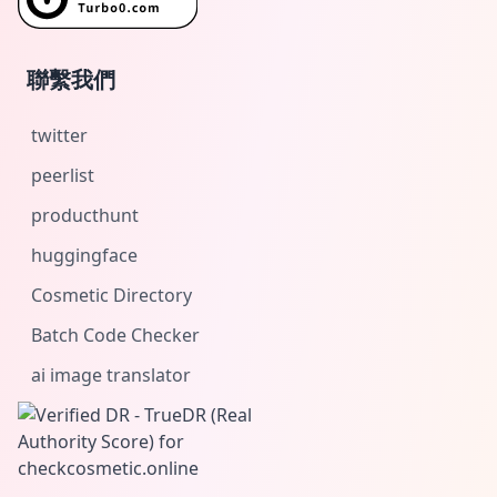
聯繫我們
twitter
peerlist
producthunt
huggingface
Cosmetic Directory
Batch Code Checker
ai image translator