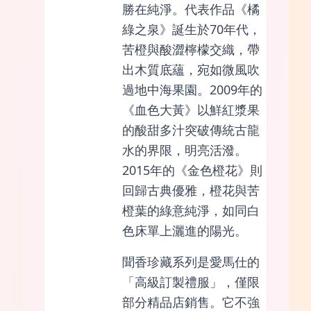
勝在純淨。代表作品《橘
綠之泉》誕生於70年代，
苦橙與酸澀檸檬交織，帶
出木質底蘊，宛如微風吹
過地中海果園。2009年的
《血色大黃》以鮮紅漿果
的酸甜多汁突破傳統古龍
水的界限，明亮活潑。
2015年的《金色橙花》則
回歸古典優雅，橙花與苦
橙葉的綠意純淨，如同白
色床單上灑進的陽光。
聞香珍藏系列是愛馬仕的
「高級訂製禮服」，僅限
部分精品店銷售。它不強