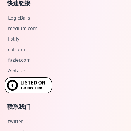
快速链接
LogicBalls
medium.com
list.ly
cal.com
fazier.com
AIStage
联系我们
twitter