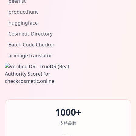
peerlist
producthunt
huggingface
Cosmetic Directory
Batch Code Checker
ai image translator
1000+
支持品牌