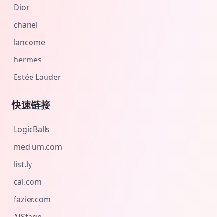
Dior
chanel
lancome
hermes
Estée Lauder
快速链接
LogicBalls
medium.com
list.ly
cal.com
fazier.com
AIStage