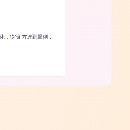
。
化，從簡·方達到鞏俐，
。