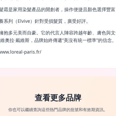
髮霜是家用染髮產品的開創者，操作便捷且顏色選擇豐富
系列（Elvive）針對受損髮質，廣受好評。
擁抱多元美而自豪。它的代言人陣容跨越年齡、膚色與文
到維奧拉·戴維斯，品牌始終傳遞“美沒有統一標準”的信念
ww.loreal-paris.fr/
查看更多品牌
你也可以繼續查詢這些熱門品牌的批號和有效期資訊。