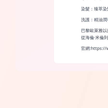
染髮：臻萃染
洗護：精油潤養
巴黎歐萊雅以
從海倫·米倫
官網:https://w